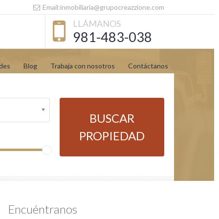
Email:inmobiliaria@grupocreazzione.com
LLÁMANOS
981-483-038
des
Blog
Trabaja con nosotros
Contáctanos
BUSCAR
PROPIEDAD
Encuéntranos